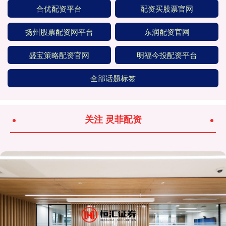
合优配资平台
配资买股票官网
扬州股票配资网平台
东润配资官网
盛宝策略配资官网
明福今投配资平台
全部话题标签
关注 灵菲配资