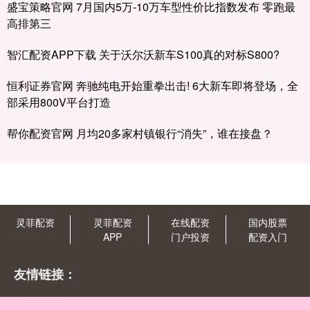
盛宝策略官网 7月国内5万-10万车型性价比指数发布 零跑最
高排第三
智汇配资APP下载 关于沃尔沃新车S100真的对标S800?
恒利证券官网 奔驰纯电开始重拳出击! 6大新车即将登场，全
部采用800V平台打造
帮你配资官网 月均20多家村镇银行“消失”，谁在接盘？
灵菲配资
灵菲配资
在线配资
国内股票
APP
门户投资
配资入门
友情链接：