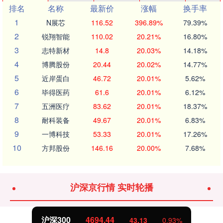
排名
名称
最新价
涨幅
换手率
1
N展芯
116.52
396.89%
79.39%
2
锐翔智能
110.02
20.21%
16.80%
3
志特新材
14.8
20.03%
14.18%
4
博腾股份
20.44
20.02%
14.77%
5
近岸蛋白
46.72
20.01%
5.62%
6
毕得医药
61.6
20.01%
6.12%
7
五洲医疗
83.62
20.01%
18.37%
8
耐科装备
49.67
20.01%
6.83%
9
一博科技
53.33
20.01%
17.26%
10
方邦股份
146.16
20.00%
7.68%
沪深京行情 实时轮播
北证50
1134.24
11.37
1.01%