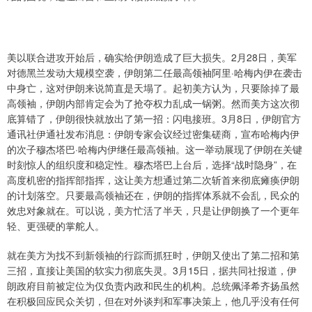
美以联合进攻开始后，确实给伊朗造成了巨大损失。2月28日，美军
对德黑兰发动大规模空袭，伊朗第二任最高领袖阿里·哈梅内伊在袭击
中身亡，这对伊朗来说简直是天塌了。起初美方认为，只要除掉了最
高领袖，伊朗内部肯定会为了抢夺权力乱成一锅粥。然而美方这次彻
底算错了，伊朗很快就放出了第一招：闪电接班。3月8日，伊朗官方
通讯社伊通社发布消息：伊朗专家会议经过密集磋商，宣布哈梅内伊
的次子穆杰塔巴·哈梅内伊继任最高领袖。这一举动展现了伊朗在关键
时刻惊人的组织度和稳定性。穆杰塔巴上台后，选择“战时隐身”，在
高度机密的指挥部指挥，这让美方想通过第二次斩首来彻底瘫痪伊朗
的计划落空。只要最高领袖还在，伊朗的指挥体系就不会乱，民众的
效忠对象就在。可以说，美方忙活了半天，只是让伊朗换了一个更年
轻、更强硬的掌舵人。
就在美方为找不到新领袖的行踪而抓狂时，伊朗又使出了第二招和第
三招，直接让美国的软实力彻底失灵。3月15日，据共同社报道，伊
朗政府目前被定位为仅负责内政和民生的机构。总统佩泽希齐扬虽然
在积极回应民众关切，但在对外谈判和军事决策上，他几乎没有任何