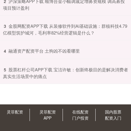
​泸深策略APP下载 顺博合金小幅调减定增募资规模 调高募投
2
项目预计盈利
​金股网配资APP下载 从装修软件到AI基础设施：群核科技4.79
3
亿模型筑护城河，毛利率82%经营逻辑是什么？
​融通资产配资平台 土狗凶不凶看哪里
4
​股票杠杆公司APP下载 宝洁许敏：创新终极目的是解决消费者
5
真实生活场景中的痛点
灵菲配资
灵菲配资
在线配资
国内股票
APP
门户投资
配资入门