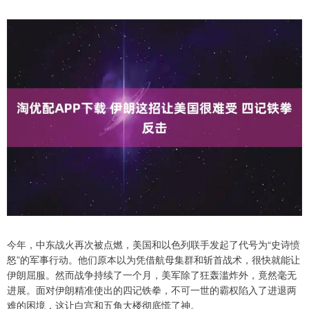
今年，中东战火再次被点燃，美国和以色列联手发起了代号为“史诗愤
怒”的军事行动。他们原本以为凭借航母集群和斩首战术，很快就能让
伊朗屈服。然而战争持续了一个月，美军除了狂轰滥炸外，竟然毫无
进展。面对伊朗精准使出的四记铁拳，不可一世的霸权陷入了进退两
难的困境，这让白宫和五角大楼彻底慌了神。