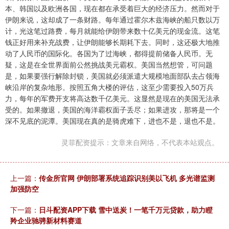
本、韩国以及欧洲各国，现在都在承受着巨大的经济压力。然而对于
伊朗来说，这却成了一条财路。每年通过霍尔木兹海峡的船只数以万
计，光这笔过路费，每月就能给伊朗带来数十亿美元的现金流。这笔
钱正好用来补充战费，让伊朗能够长期耗下去。同时，这还极大地推
动了人民币的国际化。各国为了过海峡，都得提前储备人民币。无
疑，这是在全世界面前公然挑战美元霸权。美国当然想管，可问题
是，如果要强行解除封锁，美国就必须派遣大规模地面部队去占领海
峡沿岸的复杂地形。按照五角大楼的评估，这至少需要投入50万兵
力，每年的军费开支将高达数千亿美元。这显然是现在的美国无法承
受的。如果撤退，美国的海洋霸权面子丢尽；如果进攻，那将是一个
深不见底的泥潭。美国现在真的是骑虎难下，进也不是，退也不是。
灵菲配资提示：文章来自网络，不代表本站观点。
上一篇：
传金所官网 伊朗部署系统追踪识别美以飞机 多光谱监测
加强防空
下一篇：
日斗配资APP下载 雪中送炭！一笔千万元贷款，助力瞪
羚企业驰骋新材料赛道