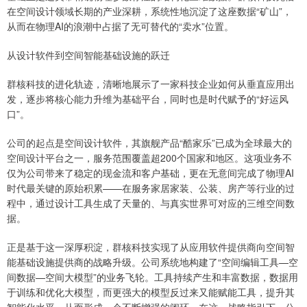
在空间设计领域长期的产业深耕，系统性地沉淀了这座数据“矿山”，
从而在物理AI的浪潮中占据了无可替代的“卖水”位置。
从设计软件到空间智能基础设施的跃迁
群核科技的进化轨迹，清晰地展示了一家科技企业如何从垂直应用出
发，逐步将核心能力升维为基础平台，同时也是时代赋予的“好运风
口”。
公司的起点是空间设计软件，其旗舰产品“酷家乐”已成为全球最大的
空间设计平台之一，服务范围覆盖超200个国家和地区。这项业务不
仅为公司带来了稳定的现金流和客户基础，更在无意间完成了物理AI
时代最关键的原始积累——在服务家居家装、公装、房产等行业的过
程中，通过设计工具生成了天量的、与真实世界可对应的三维空间数
据。
正是基于这一深厚积淀，群核科技实现了从应用软件提供商向空间智
能基础设施提供商的战略升级。公司系统地构建了“空间编辑工具—空
间数据—空间大模型”的业务飞轮。工具持续产生和丰富数据，数据用
于训练和优化大模型，而更强大的模型反过来又能赋能工具，提升其