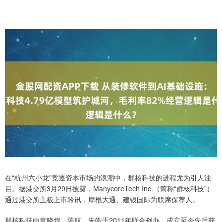
在“杭州六小龙”竞逐资本市场的浪潮中，群核科技的进程尤为引人注
目。据港交所3月29日披露，ManycoreTech Inc.（简称“群核科技”）
通过港交所主板上市聆讯，摩根大通、建银国际为联席保荐人。
群核科技由黄晓煌、陈航、朱皓于2011年联合创办，成立至今先后获