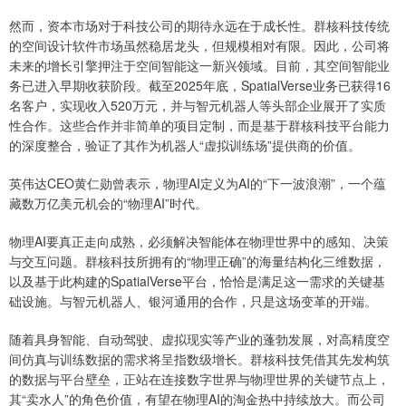
然而，资本市场对于科技公司的期待永远在于成长性。群核科技传统
的空间设计软件市场虽然稳居龙头，但规模相对有限。因此，公司将
未来的增长引擎押注于空间智能这一新兴领域。目前，其空间智能业
务已进入早期收获阶段。截至2025年底，SpatialVerse业务已获得16
名客户，实现收入520万元，并与智元机器人等头部企业展开了实质
性合作。这些合作并非简单的项目定制，而是基于群核科技平台能力
的深度整合，验证了其作为机器人“虚拟训练场”提供商的价值。
英伟达CEO黄仁勋曾表示，物理AI定义为AI的“下一波浪潮”，一个蕴
藏数万亿美元机会的“物理AI”时代。
物理AI要真正走向成熟，必须解决智能体在物理世界中的感知、决策
与交互问题。群核科技所拥有的“物理正确”的海量结构化三维数据，
以及基于此构建的SpatialVerse平台，恰恰是满足这一需求的关键基
础设施。与智元机器人、银河通用的合作，只是这场变革的开端。
随着具身智能、自动驾驶、虚拟现实等产业的蓬勃发展，对高精度空
间仿真与训练数据的需求将呈指数级增长。群核科技凭借其先发构筑
的数据与平台壁垒，正站在连接数字世界与物理世界的关键节点上，
其“卖水人”的角色价值，有望在物理AI的淘金热中持续放大。而公司