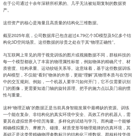
在于公司通过十余年深耕所积累的、几乎无法被短期复制的数据资
产。
这些资产的核心是海量且高质量的结构化三维数据。
截至2025年底，公司数据库已包含超过4.79亿个3D模型及5亿多个结
构化3D空间场景。这些数据的珍贵之处在于其“物理正确性”。
与互联网上常见的用于视觉训练的图片或视频数据不同，群核科技的
每一个模型都嵌入了丰富的物理属性标签，例如物体的精确尺寸、材
质密度、结构承重、运动铰链关系等。这意味着，基于这些数据训练
的AI模型，不仅能“看到”物体的外形，更能“理解”其物理本质与在空间
中的交互规则。例如，一个机器人要学习如何开门，它不仅需要识别
门的图像，更需要知道门轴的旋转原理、把手的施力点以及门扇的惯
性与重量。
这种“物理正确”的数据正是当前具身智能发展中最稀缺的资源。训练
一个能在复杂、非结构化的真实环境中安全、高效工作的机器人，需
要其在虚拟世界中经历海量、多样化的试错与学习。而构建一个能够
精确模拟重力、摩擦力、碰撞、材质变形等物理规律的仿真环境，其
基础正是这类带精确物理参数标注的结构化三维数据。群核科技凭借