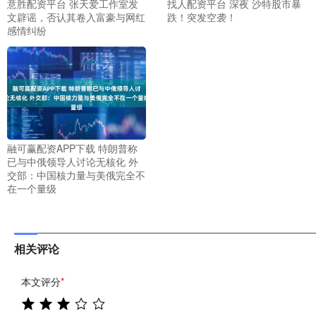
意胜配资平台 张天爱工作室发
找人配资平台 深夜 沙特股市暴
文辟谣，否认其卷入富豪与网红
跌！突发空袭！
感情纠纷
融可赢配资APP下载 特朗普称
已与中俄领导人讨论无核化 外
交部：中国核力量与美俄完全不
在一个量级
相关评论
本文评分
*