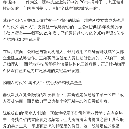
称“路条”），作为这一硬科技企业集群中的IPO“头号种子”，其正稳步
推进港股上市的最后关卡，冲刺“全球空间智能第一股”。
其联合创始人兼CEO陈航有一个精妙的比喻：群核科技立志成为物理
AI时代的“卖水人”。支撑这一战略野心的，是公司历时多年构筑的核
心资产壁垒——截至2025年底，已积累超过4.79亿个3D模型及5亿多
个结构化3D空间场景。
在应用层面，公司已与智元机器人、银河通用等具身智能领域的头部
企业建立战略合作。正如英伟达创始人黄仁勋所强调的，“AI的下一波
是物理AI”，而群核科技所掌握的海量结构化三维数据，正是推动物理
AI从宏伟蓝图迈向广泛落地的关键基础设施。
物理AI时代的“卖水人”：核心资产构筑高壁垒
群核科技在竞争激烈的科技赛道中，其角色定位超越了单一的产品或
方案提供商，而是致力于成为整个物理AI生态的底层赋能者。
陈航提出的“卖水人”比喻，形象地揭示了公司的商业哲学：在淘金热
中，寻找金矿的冒险者更迭频繁，但为所有淘金者提供必需工具和服
务的卖水生意，却拥有更持久和稳定的价值。这一战略定位的根基，